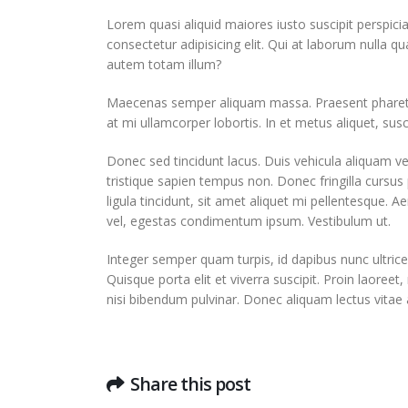
Lorem quasi aliquid maiores iusto suscipit perspicia
consectetur adipisicing elit. Qui at laborum nulla
autem totam illum?
Maecenas semper aliquam massa. Praesent pharetra s
at mi ullamcorper lobortis. In et metus aliquet, susci
Donec sed tincidunt lacus. Duis vehicula aliquam v
tristique sapien tempus non. Donec fringilla cursus 
ligula tincidunt, sit amet aliquet mi pellentesque.
vel, egestas condimentum ipsum. Vestibulum ut.
Integer semper quam turpis, id dapibus nunc ultrices
Quisque porta elit et viverra suscipit. Proin laoreet
nisi bibendum pulvinar. Donec aliquam lectus vitae a
Share this post