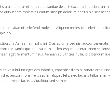
tis a aspernatur et fuga repudiandae deleniti excepturi nesciunt animi 
 quae quibusdam molestias earum suscipit dolorum debitis hic sint as
em vitae nisi eleifend molestie. Aliquam molestie scelerisque ultric
pit leo.
estibulum. Aenean at mollis mi. Cras ac urna sed nisi auctor venenati
porttitor. Morbi quis massa id mi pellentesque placerat. Nam scelerisqu
 Aenean eget fermentum risus. Aenean eu ultricies nulla, id bibendum li
 at. Vestibulum eget orci lobortis, imperdiet diam a, ornare eros. Nam 
, nisl et auctor mollis, felis sapien aliquet felis, nec facilisis tellus
nte pulvinar facilisis. Curabitur sed sem est.