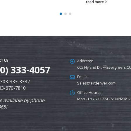
read more
T US
Address:
00) 333-4057
665 Hyland Dr. Evergreen, C
Email:
: 303-333-3332
Sales@airdenver.com
303-670-7810
Office Hours::
Mon - Fri / 7:00AM - 5:30PM MS
e available by phone
365!