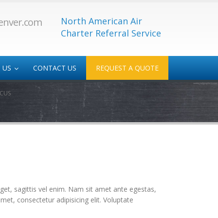
North American Air
enver.com
Charter Referral Service
 US
CONTACT US
REQUEST A QUOTE
NCUS
 Service
Medical/Transplant
-Service
get, sagittis vel enim. Nam sit amet ante egestas,
met, consectetur adipisicing elit. Voluptate