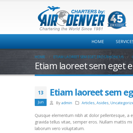
HOME
SERVICE
HOME
ETIAM LAOREET SEM EGET EROS RHONCUS
Etiam laoreet sem eget 
Private
Jet/Turbo/Twins
One-way
Colorado MT Travel
Etiam laoreet sem eg
13
Corporate Travel
Jun
By
admin
Articles
,
Asides
,
Uncategoriz
Quisque elementum nibh at dolor pellentesque, a ele
gravida tellus vitae, semper eros. Nullam mattis mi 
laborum vero voluptatum.