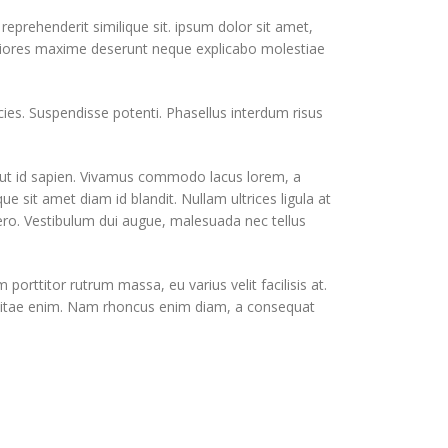
reprehenderit similique sit. ipsum dolor sit amet,
periores maxime deserunt neque explicabo molestiae
ies. Suspendisse potenti. Phasellus interdum risus
s ut id sapien. Vivamus commodo lacus lorem, a
e sit amet diam id blandit. Nullam ultrices ligula at
bero. Vestibulum dui augue, malesuada nec tellus
porttitor rutrum massa, eu varius velit facilisis at.
 enim vitae enim. Nam rhoncus enim diam, a consequat