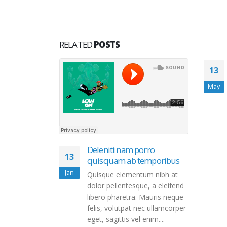
RELATED
POSTS
em eget eros
13
May
um nibh at
e, a eleifend
Mauris neque
ec ullamcorper
enim....
Deleniti nam porro
13
quisquam ab temporibus
Jan
Quisque elementum nibh at
dolor pellentesque, a eleifend
libero pharetra. Mauris neque
felis, volutpat nec ullamcorper
eget, sagittis vel enim....