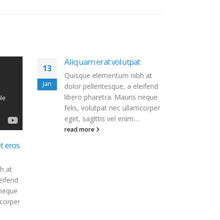
Aliquam erat volutpat
Aliq
13
13
Quisque elementum nibh at
Quis
Jan
Jun
dolor pellentesque, a eleifend
dolor
libero pharetra. Mauris neque
libe
felis, volutpat nec ullamcorper
felis
eget, sagittis vel enim....
eget,
read more
read
t eros
h at
eifend
 neque
mcorper