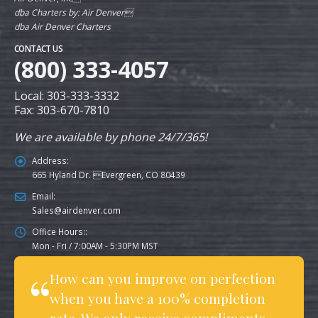
dba Charters by: Air Denver
dba Air Denver Charters
CONTACT US
(800) 333-4057
Local: 303-333-3332
Fax: 303-670-7810
We are available by phone 24/7/365!
Address:
665 Hyland Dr. Evergreen, CO 80439
Email:
Sales@airdenver.com
Office Hours::
Mon - Fri / 7:00AM - 5:30PM MST
How can you improve on perfection
when you have a 100% completion
rate. We only receive compliments