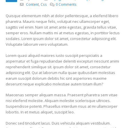
Content
,
Css
0 Comments
Quisque elementum nibh at dolor pellentesque, a eleifend libero
pharetra. Mauris neque felis, volutpat nec ullamcorper eget,
sagittis vel enim. Nam sit amet ante egestas, gravida tellus vitae,
semper eros. Nullam mattis mi at metus egestas, in porttitor lectus
sodales. Lorem ipsum dolor sit amet, consectetur adipisicing elit.
Voluptate laborum vero voluptatum.
Lorem quasi aliquid maiores iusto suscipit perspiciatis a
aspernatur et fuga repudiandae deleniti excepturi nesciunt animi
reprehenderit similique sit. ipsum dolor sit amet, consectetur
adipisicing elit. Qui at laborum nulla quae quibusdam molestias
earum suscipit dolorum debitis hic sint asperiores maxime
deserunt neque explicabo molestiae autem totam illum?
Maecenas semper aliquam massa. Praesent pharetra sem vitae
nisi eleifend molestie. Aliquam molestie scelerisque ultricies.
Suspendisse potenti. Phasellus interdum risus at mi ullamcorper
lobortis. In et metus aliquet, suscipit leo.
Donec sed tincidunt lacus. Duis vehicula aliquam vestibulum.