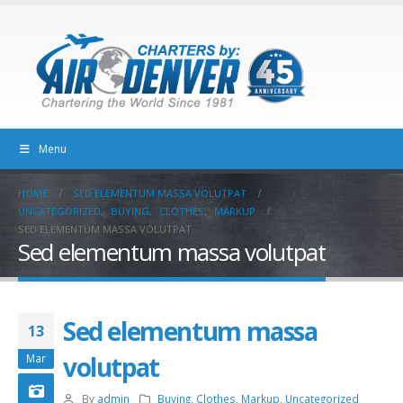
Menu
HOME
SED ELEMENTUM MASSA VOLUTPAT
UNCATEGORIZED
,
BUYING
,
CLOTHES
,
MARKUP
SED ELEMENTUM MASSA VOLUTPAT
Sed elementum massa volutpat
Sed elementum massa
13
volutpat
Mar
By
admin
Buying
,
Clothes
,
Markup
,
Uncategorized