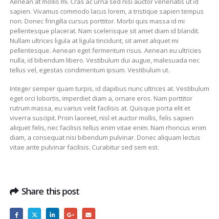
Aenean at mollis mi. Cras ac urna sed nisi auctor venenatis ut id
sapien. Vivamus commodo lacus lorem, a tristique sapien tempus
non. Donec fringilla cursus porttitor. Morbi quis massa id mi
pellentesque placerat. Nam scelerisque sit amet diam id blandit.
Nullam ultrices ligula at ligula tincidunt, sit amet aliquet mi
pellentesque. Aenean eget fermentum risus. Aenean eu ultricies
nulla, id bibendum libero. Vestibulum dui augue, malesuada nec
tellus vel, egestas condimentum ipsum. Vestibulum ut.
Integer semper quam turpis, id dapibus nunc ultrices at. Vestibulum
eget orci lobortis, imperdiet diam a, ornare eros. Nam porttitor
rutrum massa, eu varius velit facilisis at. Quisque porta elit et
viverra suscipit. Proin laoreet, nisl et auctor mollis, felis sapien
aliquet felis, nec facilisis tellus enim vitae enim. Nam rhoncus enim
diam, a consequat nisi bibendum pulvinar. Donec aliquam lectus
vitae ante pulvinar facilisis. Curabitur sed sem est.
Share this post