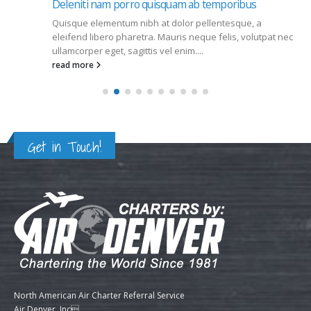
Deleniti nam porro quisquam ab temporibus
Quisque elementum nibh at dolor pellentesque, a
eleifend libero pharetra. Mauris neque felis, volutpat nec
ullamcorper eget, sagittis vel enim....
read more
Get in Touch!
North American Air Charter Referral Service
Air Denver, Inc