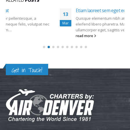
RELATED
POSTS
Etiam laoreet sem eget eros rhoncus
13
Quisque elementum nibh at dolor pellentesque, a
Mar
eleifend libero pharetra. Mauris neque felis, volutpat nec
ullamcorper eget, sagittis vel enim....
read more
Get in Touch!