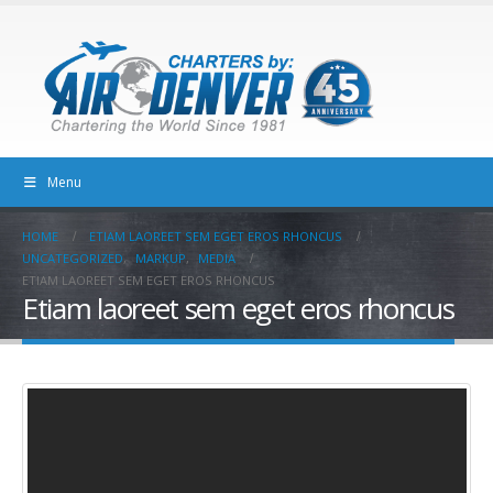
Menu
HOME
ETIAM LAOREET SEM EGET EROS RHONCUS
UNCATEGORIZED
,
MARKUP
,
MEDIA
ETIAM LAOREET SEM EGET EROS RHONCUS
Etiam laoreet sem eget eros rhoncus