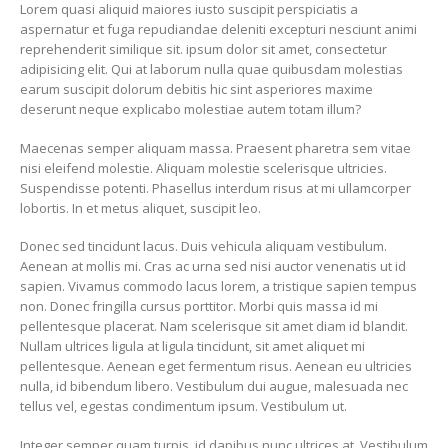
Lorem quasi aliquid maiores iusto suscipit perspiciatis a
aspernatur et fuga repudiandae deleniti excepturi nesciunt animi
reprehenderit similique sit. ipsum dolor sit amet, consectetur
adipisicing elit. Qui at laborum nulla quae quibusdam molestias
earum suscipit dolorum debitis hic sint asperiores maxime
deserunt neque explicabo molestiae autem totam illum?
Maecenas semper aliquam massa. Praesent pharetra sem vitae
nisi eleifend molestie. Aliquam molestie scelerisque ultricies.
Suspendisse potenti. Phasellus interdum risus at mi ullamcorper
lobortis. In et metus aliquet, suscipit leo.
Donec sed tincidunt lacus. Duis vehicula aliquam vestibulum.
Aenean at mollis mi. Cras ac urna sed nisi auctor venenatis ut id
sapien. Vivamus commodo lacus lorem, a tristique sapien tempus
non. Donec fringilla cursus porttitor. Morbi quis massa id mi
pellentesque placerat. Nam scelerisque sit amet diam id blandit.
Nullam ultrices ligula at ligula tincidunt, sit amet aliquet mi
pellentesque. Aenean eget fermentum risus. Aenean eu ultricies
nulla, id bibendum libero. Vestibulum dui augue, malesuada nec
tellus vel, egestas condimentum ipsum. Vestibulum ut.
Integer semper quam turpis, id dapibus nunc ultrices at. Vestibulum