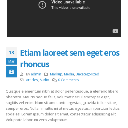
Etiam laoreet sem eget eros
13
rhoncus
Mar
By
admin
Markup
,
Media
,
Uncategorized
Articles
,
Audio
0 Comments
Quisque elementum nibh at dolor pellentesque, a eleifend libero
pharetra. Mauris neque felis, volutpat nec ullamcorper eget,
sagittis vel enim. Nam sit amet ante egestas, gravida tellus vitae,
semper eros. Nullam mattis mi at metus egestas, in porttitor lectus
sodales. Lorem ipsum dolor sit amet, consectetur adipisicing elit.
Voluptate laborum vero voluptatum.