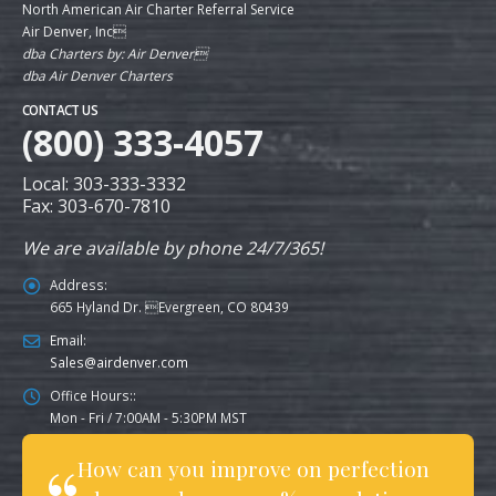
North American Air Charter Referral Service
Air Denver, Inc
dba Charters by: Air Denver
dba Air Denver Charters
CONTACT US
(800) 333-4057
Local: 303-333-3332
Fax: 303-670-7810
We are available by phone 24/7/365!
Address:
665 Hyland Dr. Evergreen, CO 80439
Email:
Sales@airdenver.com
Office Hours::
Mon - Fri / 7:00AM - 5:30PM MST
How can you improve on perfection