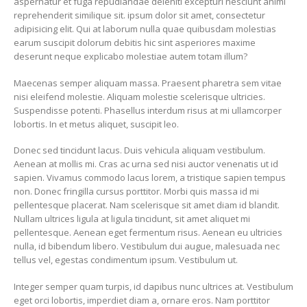
aspernatur et fuga repudiandae deleniti excepturi nesciunt animi
reprehenderit similique sit. ipsum dolor sit amet, consectetur
adipisicing elit. Qui at laborum nulla quae quibusdam molestias
earum suscipit dolorum debitis hic sint asperiores maxime
deserunt neque explicabo molestiae autem totam illum?
Maecenas semper aliquam massa. Praesent pharetra sem vitae
nisi eleifend molestie. Aliquam molestie scelerisque ultricies.
Suspendisse potenti. Phasellus interdum risus at mi ullamcorper
lobortis. In et metus aliquet, suscipit leo.
Donec sed tincidunt lacus. Duis vehicula aliquam vestibulum.
Aenean at mollis mi. Cras ac urna sed nisi auctor venenatis ut id
sapien. Vivamus commodo lacus lorem, a tristique sapien tempus
non. Donec fringilla cursus porttitor. Morbi quis massa id mi
pellentesque placerat. Nam scelerisque sit amet diam id blandit.
Nullam ultrices ligula at ligula tincidunt, sit amet aliquet mi
pellentesque. Aenean eget fermentum risus. Aenean eu ultricies
nulla, id bibendum libero. Vestibulum dui augue, malesuada nec
tellus vel, egestas condimentum ipsum. Vestibulum ut.
Integer semper quam turpis, id dapibus nunc ultrices at. Vestibulum
eget orci lobortis, imperdiet diam a, ornare eros. Nam porttitor