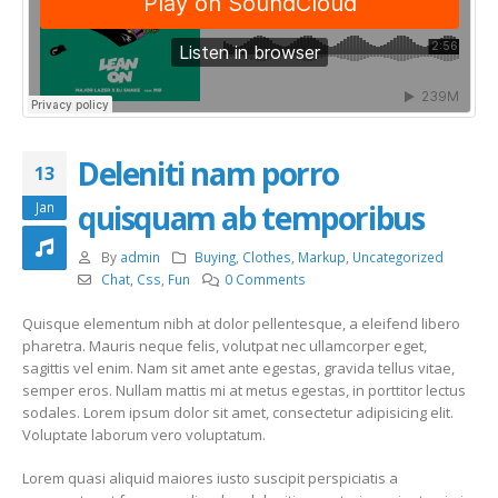
Deleniti nam porro
13
quisquam ab temporibus
Jan
By
admin
Buying
,
Clothes
,
Markup
,
Uncategorized
Chat
,
Css
,
Fun
0 Comments
Quisque elementum nibh at dolor pellentesque, a eleifend libero
pharetra. Mauris neque felis, volutpat nec ullamcorper eget,
sagittis vel enim. Nam sit amet ante egestas, gravida tellus vitae,
semper eros. Nullam mattis mi at metus egestas, in porttitor lectus
sodales. Lorem ipsum dolor sit amet, consectetur adipisicing elit.
Voluptate laborum vero voluptatum.
Lorem quasi aliquid maiores iusto suscipit perspiciatis a