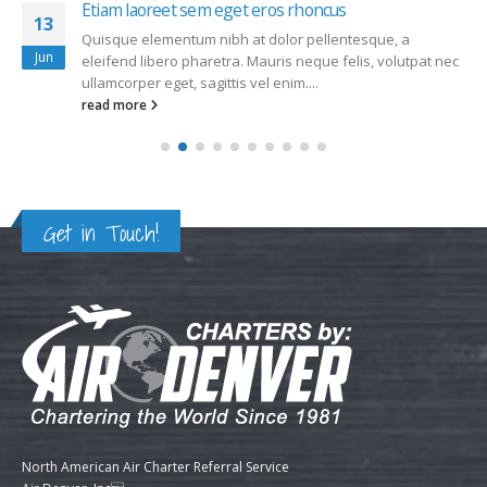
Etiam laoreet sem eget eros rhoncus
13
Quisque elementum nibh at dolor pellentesque, a
Jun
eleifend libero pharetra. Mauris neque felis, volutpat nec
ullamcorper eget, sagittis vel enim....
read more
Get in Touch!
North American Air Charter Referral Service