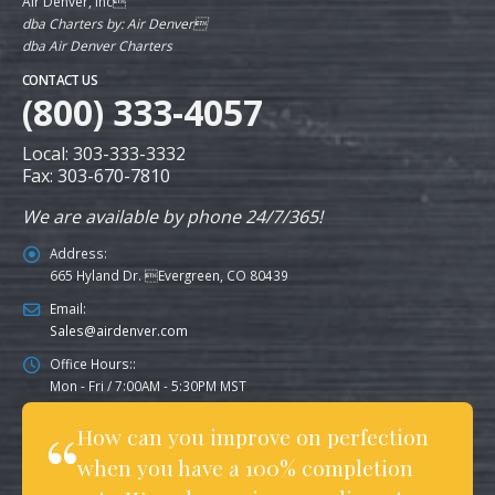
Air Denver, Inc
dba Charters by: Air Denver
dba Air Denver Charters
CONTACT US
(800) 333-4057
Local: 303-333-3332
Fax: 303-670-7810
We are available by phone 24/7/365!
Address:
665 Hyland Dr. Evergreen, CO 80439
Email:
Sales@airdenver.com
Office Hours::
Mon - Fri / 7:00AM - 5:30PM MST
How can you improve on perfection
when you have a 100% completion