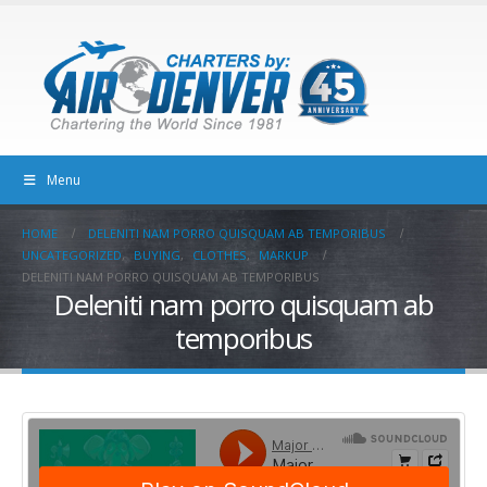
Menu
HOME
DELENITI NAM PORRO QUISQUAM AB TEMPORIBUS
UNCATEGORIZED
,
BUYING
,
CLOTHES
,
MARKUP
DELENITI NAM PORRO QUISQUAM AB TEMPORIBUS
Deleniti nam porro quisquam ab
temporibus